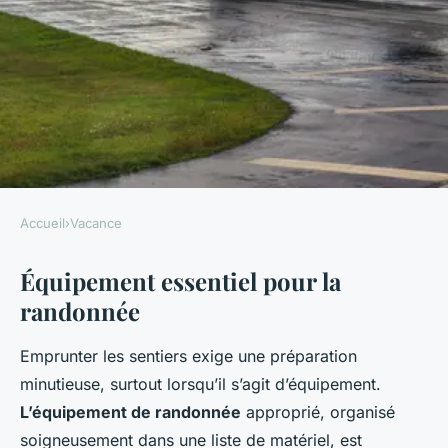
Accueil
›
Vacance
VACANCE
Équipement essentiel pour la
Conseils pour bien préparer sa
randonnée
randonnée
Emprunter les sentiers exige une préparation
Mya
•
13 mars 2025
•
5 min de lecture
minutieuse, surtout lorsqu’il s’agit d’équipement.
L’équipement de randonnée
approprié, organisé
soigneusement dans une liste de matériel, est