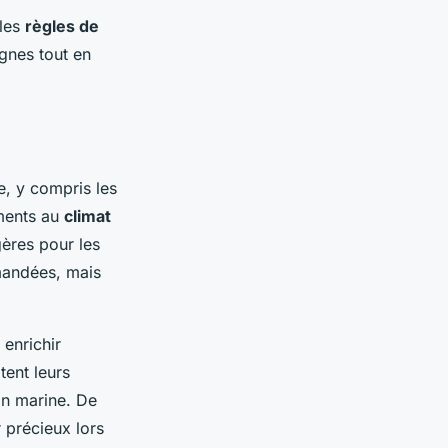
 les
règles de
ignes tout en
e, y compris les
ments au
climat
ères pour les
andées, mais
enrichir
tent leurs
on marine. De
 précieux lors