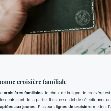
re avec des ados:
bonne croisière familiale
 de
croisières familiales
, le choix de la ligne de croisière est
s
escents sont de la partie. Il est essentiel de sélectionner un
daptées aux jeunes
. Plusieurs
lignes de croisière
mettent l’