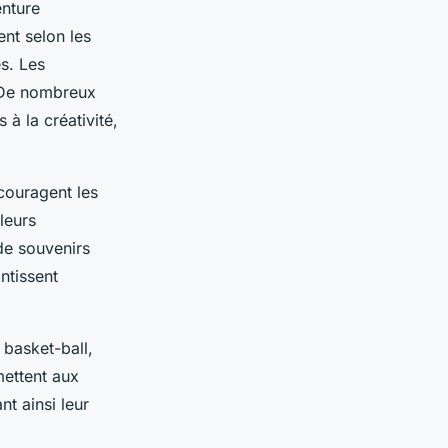
enture
ent selon les
es. Les
. De nombreux
à la créativité,
couragent les
leurs
de souvenirs
ntissent
 basket-ball,
mettent aux
nt ainsi leur