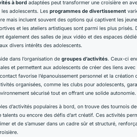
vités à bord
adaptées peut transformer une croisière en av
r les adolescents. Les
programmes de divertissement
vari
ère mais incluent souvent des options qui captivent les jeun
rtives et les ateliers artistiques sont parmi les plus prisés
t également des salles de jeux vidéo et des espaces dédiés 
aux divers intérêts des adolescents.
side dans l’organisation de
groupes d’activités
. Ceux-ci en
iales et permettent aux adolescents de créer des liens avec 
contact favorise l’épanouissement personnel et la création 
ctivités organisées, comme les clubs pour adolescents, gara
vironnement sécurisé tout en offrant une solide autonomie.
es d’activités populaires à bord, on trouve des tournois de
talents ou encore des défis d’art créatif. Ces activités per
imer et de s’amuser dans un cadre sûr et structuré, renforça
oisière.