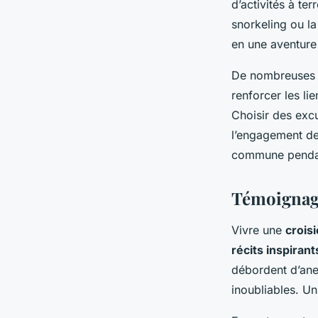
d’activités à te
snorkeling ou l
en une aventure 
De nombreuses f
renforcer les li
Choisir des excu
l’engagement de 
commune pendan
Témoignage
Vivre une
croisi
récits inspirant
débordent d’ane
inoubliables. Un