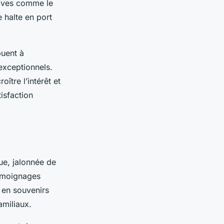
rtives comme le
 halte en port
uent à
exceptionnels.
ître l’intérêt et
isfaction
ue, jalonnée de
témoignages
 en souvenirs
amiliaux.