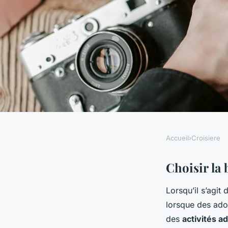
Accueil
›
Croisiere
CROISIERE
Préparer une croisiè
Choisir la 
Lorsqu’il s’agit
les bonnes pratique
lorsque des adol
des
activités a