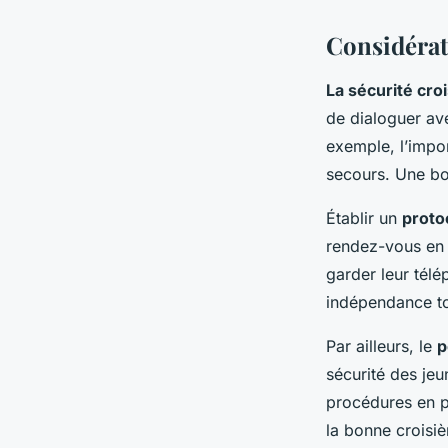
Considérat
La sécurité cro
de dialoguer av
exemple, l’impor
secours. Une bo
Établir un
proto
rendez-vous en 
garder leur tél
indépendance tou
Par ailleurs, le
p
sécurité des je
procédures en pl
la bonne croisiè