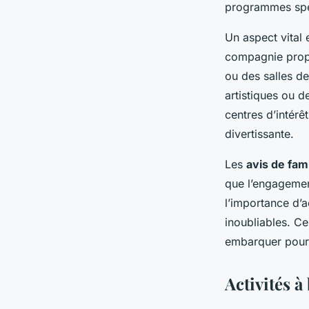
Mya
•
25 février 2025
•
5 min de lecture
programmes spéc
Un aspect vital
compagnie propo
ou des salles de
artistiques ou d
centres d’intérê
divertissante.
Les
avis de fami
que l’engagemen
l’importance d’a
inoubliables. C
embarquer pour 
Activités à