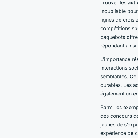
Trouver les
acti
inoubliable pou
lignes de croisi
compétitions spo
paquebots offren
répondant ainsi 
L’importance ré
interactions soc
semblables. Ce 
durables. Les a
également un en
Parmi les exempl
des concours de 
jeunes de s’expr
expérience de cr