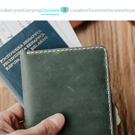
ctu
Bon plan
Camping
Croisiere
Location
Tourisme
Vacance
Voya