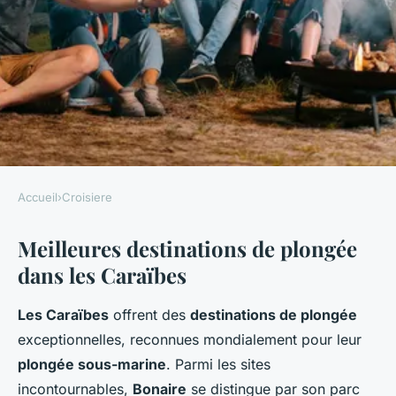
Accueil
›
Croisiere
CROISIERE
Meilleures destinations de plongée
Les meilleures expériences de
dans les Caraïbes
plongée pendant une croisière
dans les Caraïbes
Les Caraïbes
offrent des
destinations de plongée
exceptionnelles, reconnues mondialement pour leur
Mya
•
1 mars 2025
•
5 min de lecture
plongée sous-marine
. Parmi les sites
incontournables,
Bonaire
se distingue par son parc