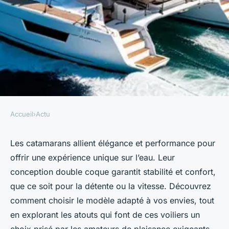
Accueil
›
Actu
ACTU
Découvrez les meilleurs
Les catamarans allient élégance et performance pour
offrir une expérience unique sur l’eau. Leur
catamarans pour naviguer
conception double coque garantit stabilité et confort,
avec style
que ce soit pour la détente ou la vitesse. Découvrez
comment choisir le modèle adapté à vos envies, tout
Mya
•
19 juin 2025
•
5 min de lecture
en explorant les atouts qui font de ces voiliers un