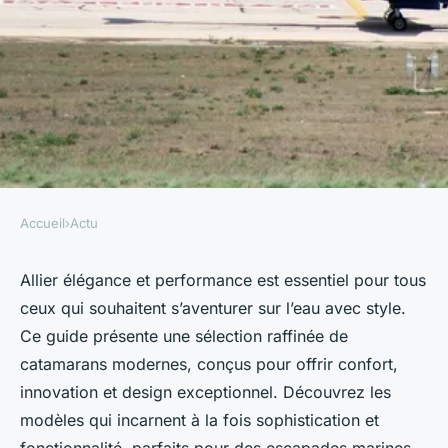
Accueil
›
Actu
ACTU
Top catamarans for stylish
Allier élégance et performance est essentiel pour tous
ceux qui souhaitent s’aventurer sur l’eau avec style.
sailing adventures to explore
Ce guide présente une sélection raffinée de
catamarans modernes, conçus pour offrir confort,
Mya
•
30 septembre 2025
•
6 min de lecture
innovation et design exceptionnel. Découvrez les
modèles qui incarnent à la fois sophistication et